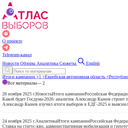
О проекте
Telegram-канал
Новости
Обзоры
Аналитика
Сюжеты
English
Итоги кампании
×
1
×
Еврейская автономная область
×
Республи
Все материалы
— 2
26 ноября 2025 г.
Новость
Итоги кампании
Российская Федераци
Какой будет Госдума-2026: аналитик Александр Кынев строит 
Александр Кынев изучил итоги выборов в ЕДГ-2025 и выяснил
24 ноября 2025 г.
Аналитика
Итоги кампании
Российская Федер
Ставка на статус-кво, административная мобилизация и гипот