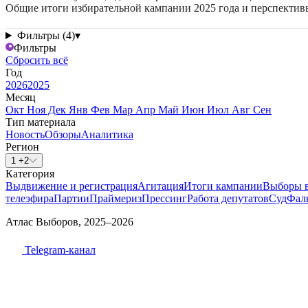
Общие итоги избирательной кампании 2025 года и перспектив
Фильтры (4)
▾
Фильтры
Сбросить всё
Год
2026
2025
Месяц
Окт
Ноя
Дек
Янв
Фев
Мар
Апр
Май
Июн
Июл
Авг
Сен
Тип материала
Новость
Обзоры
Аналитика
Регион
1 +2
Категория
Выдвижение и регистрация
Агитация
Итоги кампании
Выборы 
телеэфира
Партии
Праймериз
Прессинг
Работа депутатов
Суд
Фал
Атлас Выборов, 2025–2026
Telegram-канал