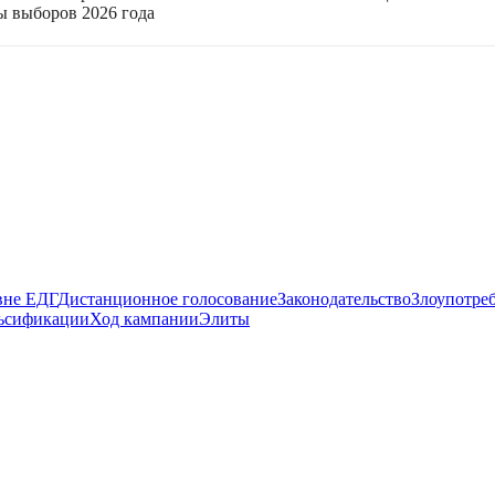
ы выборов 2026 года
вне ЕДГ
Дистанционное голосование
Законодательство
Злоупотре
ьсификации
Ход кампании
Элиты