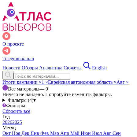
О проекте
Telegram-канал
Новости
Обзоры
Аналитика
Сюжеты
English
Итоги кампании
×
1
×
Еврейская автономная область
×
Авг
×
Все материалы
— 0
Ничего не найдено. Попробуйте изменить фильтры.
Фильтры (4)
▾
Фильтры
Сбросить всё
Год
2026
2025
Месяц
Окт
Ноя
Дек
Янв
Фев
Мар
Апр
Май
Июн
Июл
Авг
Сен