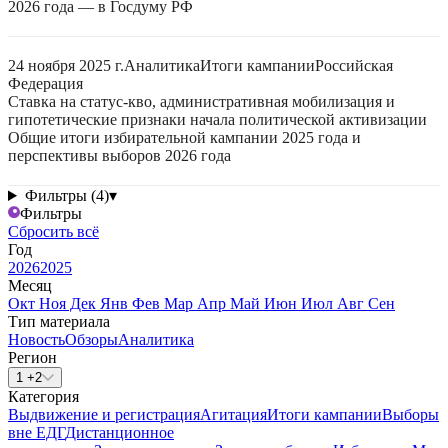
2026 года — в Госдуму РФ
24 ноября 2025 г.
Аналитика
Итоги кампании
Российская
Федерация
Ставка на статус-кво, административная мобилизация и
гипотетические признаки начала политической активизации
Общие итоги избирательной кампании 2025 года и
перспективы выборов 2026 года
Фильтры (4)
▾
Фильтры
Сбросить всё
Год
2026
2025
Месяц
Окт
Ноя
Дек
Янв
Фев
Мар
Апр
Май
Июн
Июл
Авг
Сен
Тип материала
Новость
Обзоры
Аналитика
Регион
1 +2
Категория
Выдвижение и регистрация
Агитация
Итоги кампании
Выборы
вне ЕДГ
Дистанционное