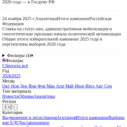
2026 года — в Госдуму РФ
24 ноября 2025 г.
Аналитика
Итоги кампании
Российская
Федерация
Ставка на статус-кво, административная мобилизация и
гипотетические признаки начала политической активизации
Общие итоги избирательной кампании 2025 года и
перспективы выборов 2026 года
Фильтры (4)
▾
Фильтры
Сбросить всё
Год
2026
2025
Месяц
Окт
Ноя
Дек
Янв
Фев
Мар
Апр
Май
Июн
Июл
Авг
Сен
Тип материала
Новость
Обзоры
Аналитика
Регион
1 +2
Категория
Выдвижение и регистрация
Агитация
Итоги кампании
Выборы
вне ЕДГ
Дистанционное