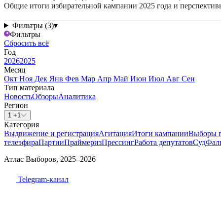
Общие итоги избирательной кампании 2025 года и перспектив
Фильтры (3)
▾
Фильтры
Сбросить всё
Год
2026
2025
Месяц
Окт
Ноя
Дек
Янв
Фев
Мар
Апр
Май
Июн
Июл
Авг
Сен
Тип материала
Новость
Обзоры
Аналитика
Регион
1 +1
Категория
Выдвижение и регистрация
Агитация
Итоги кампании
Выборы 
телеэфира
Партии
Праймериз
Прессинг
Работа депутатов
Суд
Фал
Атлас Выборов, 2025–2026
Telegram-канал