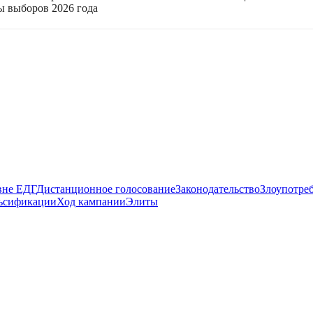
ы выборов 2026 года
вне ЕДГ
Дистанционное голосование
Законодательство
Злоупотре
ьсификации
Ход кампании
Элиты