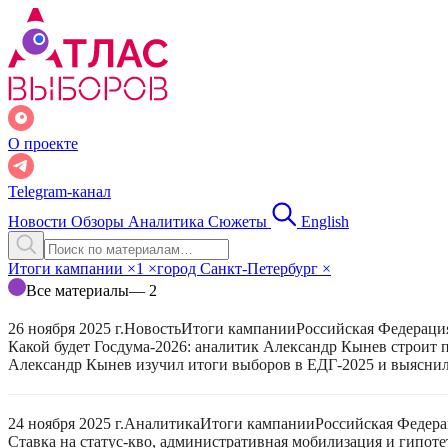
О проекте
Telegram-канал
Новости
Обзоры
Аналитика
Сюжеты
English
Итоги кампании
×
1
×
город Санкт-Петербург
×
Все материалы
— 2
26 ноября 2025 г.
Новость
Итоги кампании
Российская Федераци
Какой будет Госдума-2026: аналитик Александр Кынев строит 
Александр Кынев изучил итоги выборов в ЕДГ-2025 и выяснил
24 ноября 2025 г.
Аналитика
Итоги кампании
Российская Федер
Ставка на статус-кво, административная мобилизация и гипот