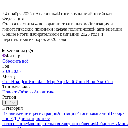
24 ноября 2025 г.
Аналитика
Итоги кампании
Российская
Федерация
Ставка на статус-кво, административная мобилизация и
гипотетические признаки начала политической активизации
Общие итоги избирательной кампании 2025 года и
перспективы выборов 2026 года
Фильтры (3)
▾
Фильтры
Сбросить всё
Год
2026
2025
Месяц
Окт
Ноя
Дек
Янв
Фев
Мар
Апр
Май
Июн
Июл
Авг
Сен
Тип материала
Новость
Обзоры
Аналитика
Регион
1 +1
Категория
Выдвижение и регистрация
Агитация
Итоги кампании
Выборы
вне ЕДГ
Дистанционное
голосование
Законодательство
Злоупотребления
Избиркомы
Мони