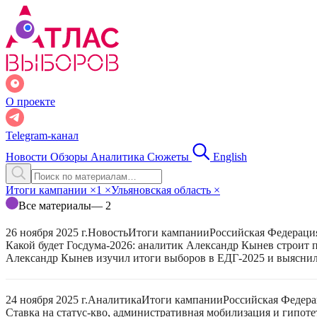
О проекте
Telegram-канал
Новости
Обзоры
Аналитика
Сюжеты
English
Итоги кампании
×
1
×
Ульяновская область
×
Все материалы
— 2
26 ноября 2025 г.
Новость
Итоги кампании
Российская Федераци
Какой будет Госдума-2026: аналитик Александр Кынев строит 
Александр Кынев изучил итоги выборов в ЕДГ-2025 и выяснил
24 ноября 2025 г.
Аналитика
Итоги кампании
Российская Федер
Ставка на статус-кво, административная мобилизация и гипот