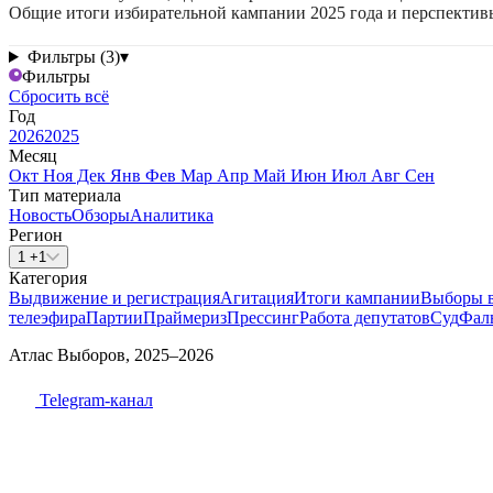
Общие итоги избирательной кампании 2025 года и перспектив
Фильтры (3)
▾
Фильтры
Сбросить всё
Год
2026
2025
Месяц
Окт
Ноя
Дек
Янв
Фев
Мар
Апр
Май
Июн
Июл
Авг
Сен
Тип материала
Новость
Обзоры
Аналитика
Регион
1 +1
Категория
Выдвижение и регистрация
Агитация
Итоги кампании
Выборы 
телеэфира
Партии
Праймериз
Прессинг
Работа депутатов
Суд
Фал
Атлас Выборов, 2025–2026
Telegram-канал