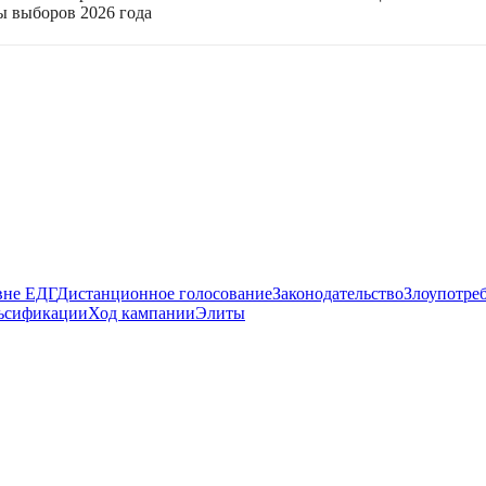
ы выборов 2026 года
вне ЕДГ
Дистанционное голосование
Законодательство
Злоупотре
ьсификации
Ход кампании
Элиты