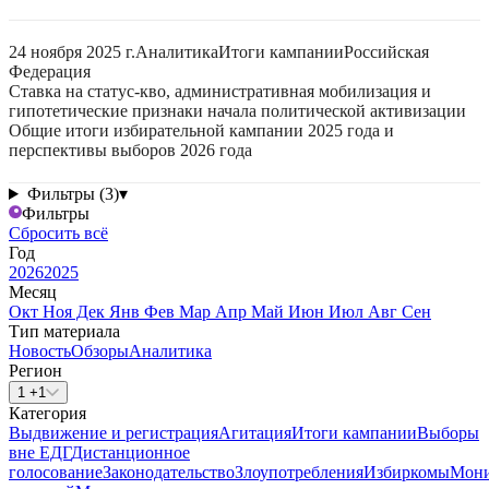
24 ноября 2025 г.
Аналитика
Итоги кампании
Российская
Федерация
Ставка на статус-кво, административная мобилизация и
гипотетические признаки начала политической активизации
Общие итоги избирательной кампании 2025 года и
перспективы выборов 2026 года
Фильтры (3)
▾
Фильтры
Сбросить всё
Год
2026
2025
Месяц
Окт
Ноя
Дек
Янв
Фев
Мар
Апр
Май
Июн
Июл
Авг
Сен
Тип материала
Новость
Обзоры
Аналитика
Регион
1 +1
Категория
Выдвижение и регистрация
Агитация
Итоги кампании
Выборы
вне ЕДГ
Дистанционное
голосование
Законодательство
Злоупотребления
Избиркомы
Мони