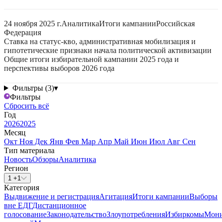
24 ноября 2025 г.
Аналитика
Итоги кампании
Российская
Федерация
Ставка на статус-кво, административная мобилизация и
гипотетические признаки начала политической активизации
Общие итоги избирательной кампании 2025 года и
перспективы выборов 2026 года
Фильтры (3)
▾
Фильтры
Сбросить всё
Год
2026
2025
Месяц
Окт
Ноя
Дек
Янв
Фев
Мар
Апр
Май
Июн
Июл
Авг
Сен
Тип материала
Новость
Обзоры
Аналитика
Регион
1 +1
Категория
Выдвижение и регистрация
Агитация
Итоги кампании
Выборы
вне ЕДГ
Дистанционное
голосование
Законодательство
Злоупотребления
Избиркомы
Мони