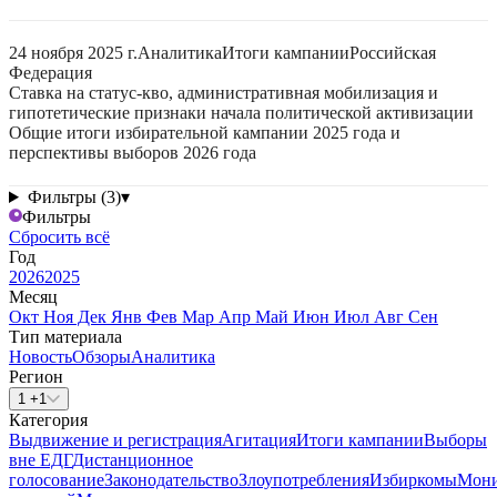
24 ноября 2025 г.
Аналитика
Итоги кампании
Российская
Федерация
Ставка на статус-кво, административная мобилизация и
гипотетические признаки начала политической активизации
Общие итоги избирательной кампании 2025 года и
перспективы выборов 2026 года
Фильтры (3)
▾
Фильтры
Сбросить всё
Год
2026
2025
Месяц
Окт
Ноя
Дек
Янв
Фев
Мар
Апр
Май
Июн
Июл
Авг
Сен
Тип материала
Новость
Обзоры
Аналитика
Регион
1 +1
Категория
Выдвижение и регистрация
Агитация
Итоги кампании
Выборы
вне ЕДГ
Дистанционное
голосование
Законодательство
Злоупотребления
Избиркомы
Мони