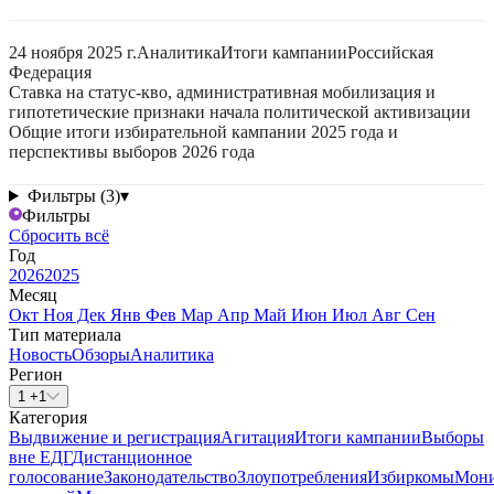
24 ноября 2025 г.
Аналитика
Итоги кампании
Российская
Федерация
Ставка на статус-кво, административная мобилизация и
гипотетические признаки начала политической активизации
Общие итоги избирательной кампании 2025 года и
перспективы выборов 2026 года
Фильтры (3)
▾
Фильтры
Сбросить всё
Год
2026
2025
Месяц
Окт
Ноя
Дек
Янв
Фев
Мар
Апр
Май
Июн
Июл
Авг
Сен
Тип материала
Новость
Обзоры
Аналитика
Регион
1 +1
Категория
Выдвижение и регистрация
Агитация
Итоги кампании
Выборы
вне ЕДГ
Дистанционное
голосование
Законодательство
Злоупотребления
Избиркомы
Мони