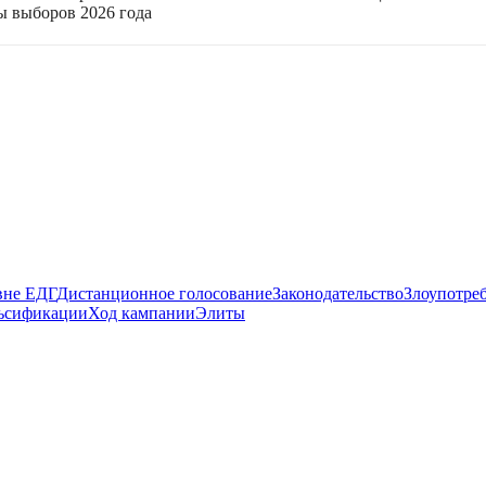
ы выборов 2026 года
вне ЕДГ
Дистанционное голосование
Законодательство
Злоупотре
ьсификации
Ход кампании
Элиты