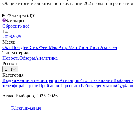
Общие итоги избирательной кампании 2025 года и перспектив
Фильтры (3)
▾
Фильтры
Сбросить всё
Год
2026
2025
Месяц
Окт
Ноя
Дек
Янв
Фев
Мар
Апр
Май
Июн
Июл
Авг
Сен
Тип материала
Новость
Обзоры
Аналитика
Регион
1 +1
Категория
Выдвижение и регистрация
Агитация
Итоги кампании
Выборы 
телеэфира
Партии
Праймериз
Прессинг
Работа депутатов
Суд
Фал
Атлас Выборов, 2025–2026
Telegram-канал