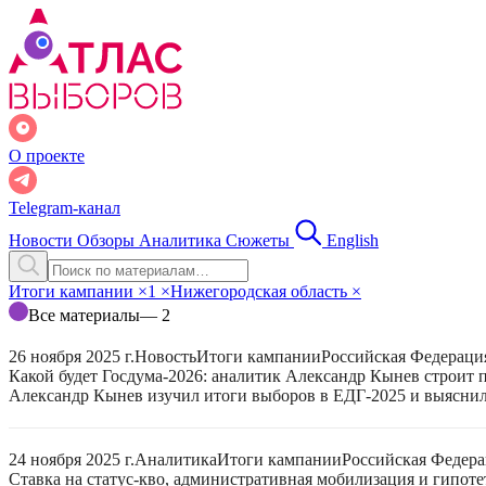
О проекте
Telegram-канал
Новости
Обзоры
Аналитика
Сюжеты
English
Итоги кампании
×
1
×
Нижегородская область
×
Все материалы
— 2
26 ноября 2025 г.
Новость
Итоги кампании
Российская Федераци
Какой будет Госдума-2026: аналитик Александр Кынев строит 
Александр Кынев изучил итоги выборов в ЕДГ-2025 и выяснил
24 ноября 2025 г.
Аналитика
Итоги кампании
Российская Федер
Ставка на статус-кво, административная мобилизация и гипот