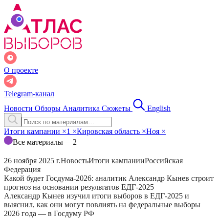
О проекте
Telegram-канал
Новости
Обзоры
Аналитика
Сюжеты
English
Итоги кампании
×
1
×
Кировская область
×
Ноя
×
Все материалы
— 2
26 ноября 2025 г.
Новость
Итоги кампании
Российская
Федерация
Какой будет Госдума-2026: аналитик Александр Кынев строит
прогноз на основании результатов ЕДГ-2025
Александр Кынев изучил итоги выборов в ЕДГ-2025 и
выяснил, как они могут повлиять на федеральные выборы
2026 года — в Госдуму РФ