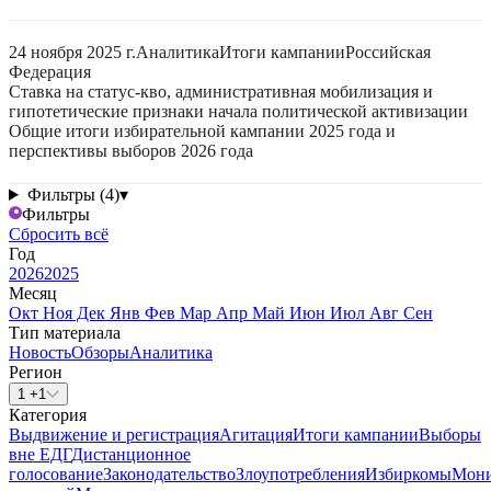
24 ноября 2025 г.
Аналитика
Итоги кампании
Российская
Федерация
Ставка на статус-кво, административная мобилизация и
гипотетические признаки начала политической активизации
Общие итоги избирательной кампании 2025 года и
перспективы выборов 2026 года
Фильтры (4)
▾
Фильтры
Сбросить всё
Год
2026
2025
Месяц
Окт
Ноя
Дек
Янв
Фев
Мар
Апр
Май
Июн
Июл
Авг
Сен
Тип материала
Новость
Обзоры
Аналитика
Регион
1 +1
Категория
Выдвижение и регистрация
Агитация
Итоги кампании
Выборы
вне ЕДГ
Дистанционное
голосование
Законодательство
Злоупотребления
Избиркомы
Мони