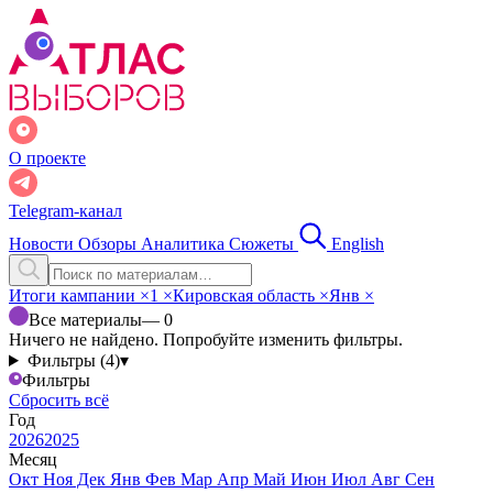
О проекте
Telegram-канал
Новости
Обзоры
Аналитика
Сюжеты
English
Итоги кампании
×
1
×
Кировская область
×
Янв
×
Все материалы
— 0
Ничего не найдено. Попробуйте изменить фильтры.
Фильтры (4)
▾
Фильтры
Сбросить всё
Год
2026
2025
Месяц
Окт
Ноя
Дек
Янв
Фев
Мар
Апр
Май
Июн
Июл
Авг
Сен