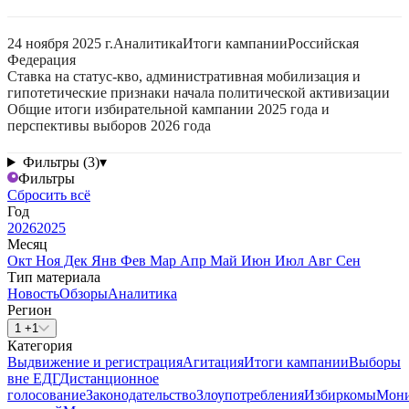
24 ноября 2025 г.
Аналитика
Итоги кампании
Российская
Федерация
Ставка на статус-кво, административная мобилизация и
гипотетические признаки начала политической активизации
Общие итоги избирательной кампании 2025 года и
перспективы выборов 2026 года
Фильтры (3)
▾
Фильтры
Сбросить всё
Год
2026
2025
Месяц
Окт
Ноя
Дек
Янв
Фев
Мар
Апр
Май
Июн
Июл
Авг
Сен
Тип материала
Новость
Обзоры
Аналитика
Регион
1 +1
Категория
Выдвижение и регистрация
Агитация
Итоги кампании
Выборы
вне ЕДГ
Дистанционное
голосование
Законодательство
Злоупотребления
Избиркомы
Мони