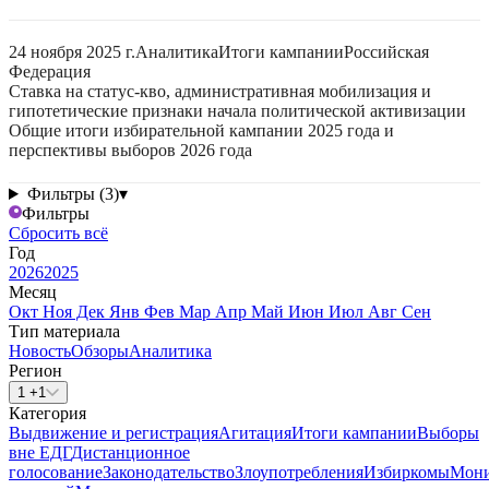
24 ноября 2025 г.
Аналитика
Итоги кампании
Российская
Федерация
Ставка на статус-кво, административная мобилизация и
гипотетические признаки начала политической активизации
Общие итоги избирательной кампании 2025 года и
перспективы выборов 2026 года
Фильтры (3)
▾
Фильтры
Сбросить всё
Год
2026
2025
Месяц
Окт
Ноя
Дек
Янв
Фев
Мар
Апр
Май
Июн
Июл
Авг
Сен
Тип материала
Новость
Обзоры
Аналитика
Регион
1 +1
Категория
Выдвижение и регистрация
Агитация
Итоги кампании
Выборы
вне ЕДГ
Дистанционное
голосование
Законодательство
Злоупотребления
Избиркомы
Мони