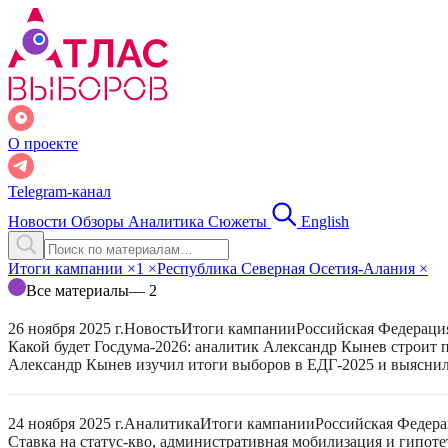
О проекте
Telegram-канал
Новости
Обзоры
Аналитика
Сюжеты
English
Итоги кампании
×
1
×
Республика Северная Осетия-Алания
×
Все материалы
— 2
26 ноября 2025 г.
Новость
Итоги кампании
Российская Федераци
Какой будет Госдума-2026: аналитик Александр Кынев строит 
Александр Кынев изучил итоги выборов в ЕДГ-2025 и выяснил
24 ноября 2025 г.
Аналитика
Итоги кампании
Российская Федер
Ставка на статус-кво, административная мобилизация и гипот