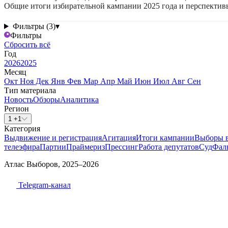
Общие итоги избирательной кампании 2025 года и перспектив
Фильтры (3)
▾
Фильтры
Сбросить всё
Год
2026
2025
Месяц
Окт
Ноя
Дек
Янв
Фев
Мар
Апр
Май
Июн
Июл
Авг
Сен
Тип материала
Новость
Обзоры
Аналитика
Регион
1 +1
Категория
Выдвижение и регистрация
Агитация
Итоги кампании
Выборы 
телеэфира
Партии
Праймериз
Прессинг
Работа депутатов
Суд
Фал
Атлас Выборов, 2025–2026
Telegram-канал