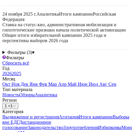
24 ноября 2025 г.
Аналитика
Итоги кампании
Российская
Федерация
Ставка на статус-кво, административная мобилизация и
гипотетические признаки начала политической активизации
Общие итоги избирательной кампании 2025 года и
перспективы выборов 2026 года
Фильтры (3)
▾
Фильтры
Сбросить всё
Год
2026
2025
Месяц
Окт
Ноя
Дек
Янв
Фев
Мар
Апр
Май
Июн
Июл
Авг
Сен
Тип материала
Новость
Обзоры
Аналитика
Регион
1 +1
Категория
Выдвижение и регистрация
Агитация
Итоги кампании
Выборы
вне ЕДГ
Дистанционное
голосование
Законодательство
Злоупотребления
Избиркомы
Мони