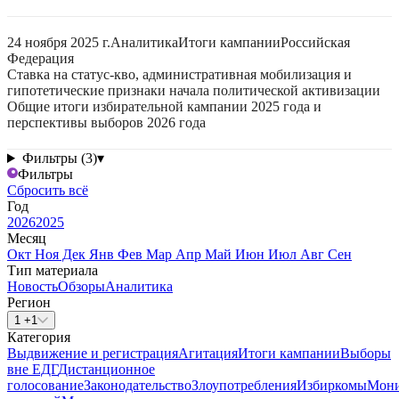
24 ноября 2025 г.
Аналитика
Итоги кампании
Российская
Федерация
Ставка на статус-кво, административная мобилизация и
гипотетические признаки начала политической активизации
Общие итоги избирательной кампании 2025 года и
перспективы выборов 2026 года
Фильтры (3)
▾
Фильтры
Сбросить всё
Год
2026
2025
Месяц
Окт
Ноя
Дек
Янв
Фев
Мар
Апр
Май
Июн
Июл
Авг
Сен
Тип материала
Новость
Обзоры
Аналитика
Регион
1 +1
Категория
Выдвижение и регистрация
Агитация
Итоги кампании
Выборы
вне ЕДГ
Дистанционное
голосование
Законодательство
Злоупотребления
Избиркомы
Мони