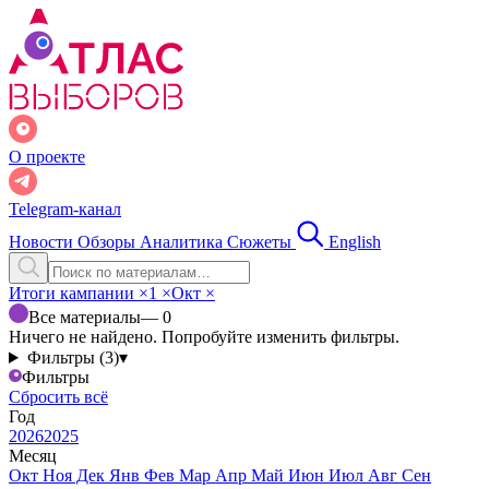
О проекте
Telegram-канал
Новости
Обзоры
Аналитика
Сюжеты
English
Итоги кампании
×
1
×
Окт
×
Все материалы
— 0
Ничего не найдено. Попробуйте изменить фильтры.
Фильтры (3)
▾
Фильтры
Сбросить всё
Год
2026
2025
Месяц
Окт
Ноя
Дек
Янв
Фев
Мар
Апр
Май
Июн
Июл
Авг
Сен