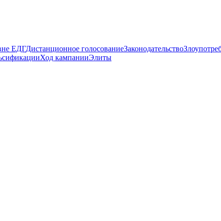
вне ЕДГ
Дистанционное голосование
Законодательство
Злоупотре
ьсификации
Ход кампании
Элиты