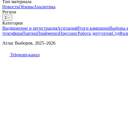
Тип материала
Новость
Обзоры
Аналитика
Регион
1
Категория
Выдвижение и регистрация
Агитация
Итоги кампании
Выборы 
телеэфира
Партии
Праймериз
Прессинг
Работа депутатов
Суд
Фал
Атлас Выборов, 2025–2026
Telegram-канал