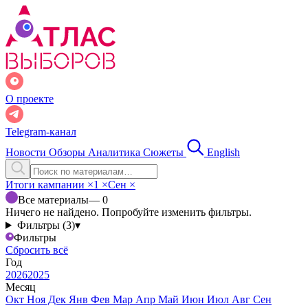
О проекте
Telegram-канал
Новости
Обзоры
Аналитика
Сюжеты
English
Итоги кампании
×
1
×
Сен
×
Все материалы
— 0
Ничего не найдено. Попробуйте изменить фильтры.
Фильтры (3)
▾
Фильтры
Сбросить всё
Год
2026
2025
Месяц
Окт
Ноя
Дек
Янв
Фев
Мар
Апр
Май
Июн
Июл
Авг
Сен