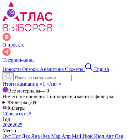
О проекте
Telegram-канал
Новости
Обзоры
Аналитика
Сюжеты
English
Итоги кампании
×
1
×
Авг
×
Все материалы
— 0
Ничего не найдено. Попробуйте изменить фильтры.
Фильтры (3)
▾
Фильтры
Сбросить всё
Год
2026
2025
Месяц
Окт
Ноя
Дек
Янв
Фев
Мар
Апр
Май
Июн
Июл
Авг
Сен