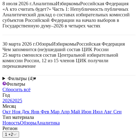
8 июля 2026 г.
Аналитика
Избиркомы
Российская Федерация
«А кто считать будет?» Часть 1: Непубличность публичных
Аналитический доклад о составах избирательных комиссий
субъектов Российской Федерации на начало выборов в
Государственную думу–2026 в четырех частях
30 марта 2026 г.
Обзоры
Избиркомы
Российская Федерация
Чем запомнится (не)ушедший состав ЦИК России
25 марта сменился состав Центральной избирательной
комиссии России, 12 из 15 членов ЦИК получили
переназначение
Фильтры (4)
▾
Фильтры
Сбросить всё
Год
2026
2025
Месяц
Окт
Ноя
Дек
Янв
Фев
Мар
Апр
Май
Июн
Июл
Авг
Сен
Тип материала
Новость
Обзоры
Аналитика
Регион
1 +2