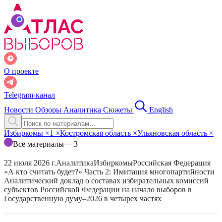
О проекте
Telegram-канал
Новости
Обзоры
Аналитика
Сюжеты
English
Избиркомы
×
1
×
Костромская область
×
Ульяновская область
×
Все материалы
— 3
22 июля 2026 г.
Аналитика
Избиркомы
Российская Федерация
«А кто считать будет?» Часть 2: Имитация многопартийности
Аналитический доклад о составах избирательных комиссий
субъектов Российской Федерации на начало выборов в
Государственную думу–2026 в четырех частях