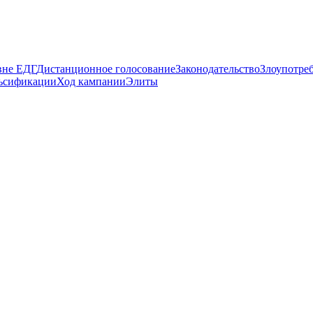
вне ЕДГ
Дистанционное голосование
Законодательство
Злоупотре
ьсификации
Ход кампании
Элиты