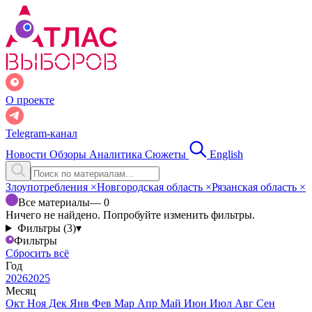
О проекте
Telegram-канал
Новости
Обзоры
Аналитика
Сюжеты
English
Злоупотребления
×
Новгородская область
×
Рязанская область
×
Все материалы
— 0
Ничего не найдено. Попробуйте изменить фильтры.
Фильтры (3)
▾
Фильтры
Сбросить всё
Год
2026
2025
Месяц
Окт
Ноя
Дек
Янв
Фев
Мар
Апр
Май
Июн
Июл
Авг
Сен