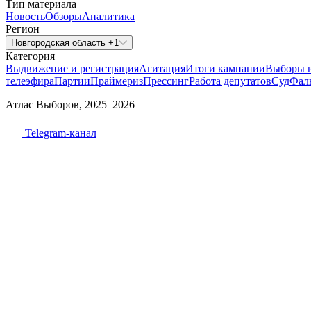
Тип материала
Новость
Обзоры
Аналитика
Регион
Новгородская область +1
Категория
Выдвижение и регистрация
Агитация
Итоги кампании
Выборы 
телеэфира
Партии
Праймериз
Прессинг
Работа депутатов
Суд
Фал
Атлас Выборов, 2025–2026
Telegram-канал