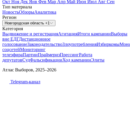
Окт
Ноя
Дек
Янв
Фев
Мар
Апр
Май
Июн
Июл
Авг
Сен
Тип материала
Новость
Обзоры
Аналитика
Регион
Новгородская область +1
Категория
Выдвижение и регистрация
Агитация
Итоги кампании
Выборы
вне ЕДГ
Дистанционное
голосование
Законодательство
Злоупотребления
Избиркомы
Мони
соцсетей
Мониторинг
телеэфира
Партии
Праймериз
Прессинг
Работа
депутатов
Суд
Фальсификации
Ход кампании
Элиты
Атлас Выборов, 2025–2026
Telegram-канал