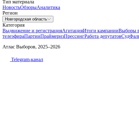
Тип материала
Новость
Обзоры
Аналитика
Регион
Новгородская область
Категория
Выдвижение и регистрация
Агитация
Итоги кампании
Выборы 
телеэфира
Партии
Праймериз
Прессинг
Работа депутатов
Суд
Фал
Атлас Выборов, 2025–2026
Telegram-канал