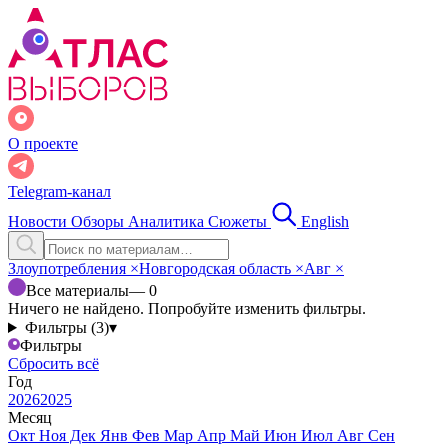
О проекте
Telegram-канал
Новости
Обзоры
Аналитика
Сюжеты
English
Злоупотребления
×
Новгородская область
×
Авг
×
Все материалы
— 0
Ничего не найдено. Попробуйте изменить фильтры.
Фильтры (3)
▾
Фильтры
Сбросить всё
Год
2026
2025
Месяц
Окт
Ноя
Дек
Янв
Фев
Мар
Апр
Май
Июн
Июл
Авг
Сен