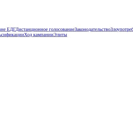
вне ЕДГ
Дистанционное голосование
Законодательство
Злоупотре
ьсификации
Ход кампании
Элиты