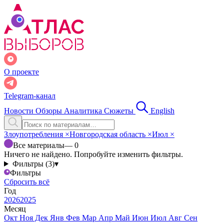
О проекте
Telegram-канал
Новости
Обзоры
Аналитика
Сюжеты
English
Злоупотребления
×
Новгородская область
×
Июл
×
Все материалы
— 0
Ничего не найдено. Попробуйте изменить фильтры.
Фильтры (3)
▾
Фильтры
Сбросить всё
Год
2026
2025
Месяц
Окт
Ноя
Дек
Янв
Фев
Мар
Апр
Май
Июн
Июл
Авг
Сен