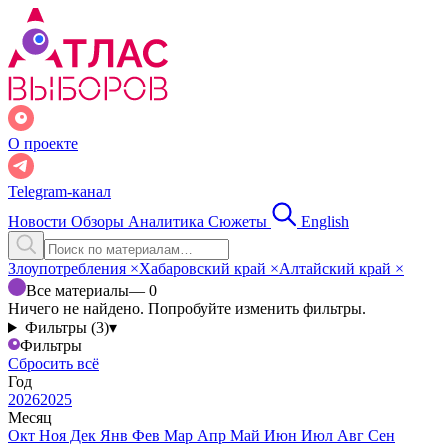
О проекте
Telegram-канал
Новости
Обзоры
Аналитика
Сюжеты
English
Злоупотребления
×
Хабаровский край
×
Алтайский край
×
Все материалы
— 0
Ничего не найдено. Попробуйте изменить фильтры.
Фильтры (3)
▾
Фильтры
Сбросить всё
Год
2026
2025
Месяц
Окт
Ноя
Дек
Янв
Фев
Мар
Апр
Май
Июн
Июл
Авг
Сен