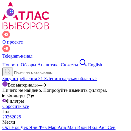
О проекте
Telegram-канал
Новости
Обзоры
Аналитика
Сюжеты
English
Злоупотребления
×
1
×
Ленинградская область
×
Все материалы
— 0
Ничего не найдено. Попробуйте изменить фильтры.
Фильтры (3)
▾
Фильтры
Сбросить всё
Год
2026
2025
Месяц
Окт
Ноя
Дек
Янв
Фев
Мар
Апр
Май
Июн
Июл
Авг
Сен