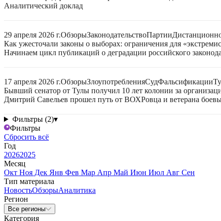
Аналитический доклад
29 апреля 2026 г.
Обзоры
Законодательство
Партии
Дистанционно
Как ужесточали законы о выборах: ограничения для «экстреми
Начинаем цикл публикаций о деградации российского законода
17 апреля 2026 г.
Обзоры
Злоупотребления
Суд
Фальсификации
Ту
Бывший сенатор от Тулы получил 10 лет колонии за организац
Дмитрий Савельев прошел путь от ВОХРовца и ветерана боевых
Фильтры (2)
▾
Фильтры
Сбросить всё
Год
2026
2025
Месяц
Окт
Ноя
Дек
Янв
Фев
Мар
Апр
Май
Июн
Июл
Авг
Сен
Тип материала
Новость
Обзоры
Аналитика
Регион
Все регионы
Категория