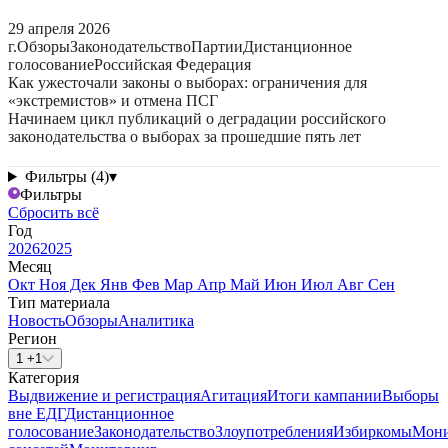
29 апреля 2026
г.
Обзоры
Законодательство
Партии
Дистанционное
голосование
Российская Федерация
Как ужесточали законы о выборах: ограничения для
«экстремистов» и отмена ПСГ
Начинаем цикл публикаций о деградации российского
законодательства о выборах за прошедшие пять лет
Фильтры (4)
▾
Фильтры
Сбросить всё
Год
2026
2025
Месяц
Окт
Ноя
Дек
Янв
Фев
Мар
Апр
Май
Июн
Июл
Авг
Сен
Тип материала
Новость
Обзоры
Аналитика
Регион
1 +1
Категория
Выдвижение и регистрация
Агитация
Итоги кампании
Выборы
вне ЕДГ
Дистанционное
голосование
Законодательство
Злоупотребления
Избиркомы
Мони