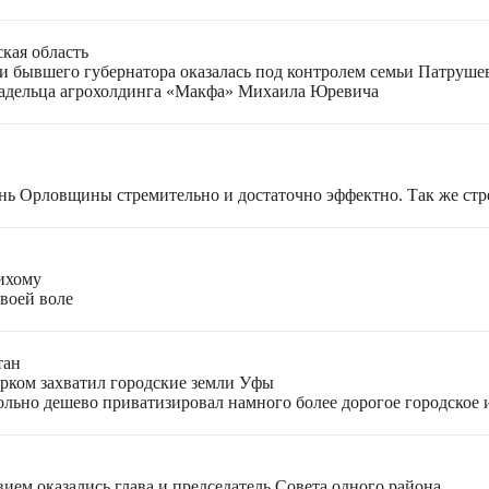
кая область
 и бывшего губернатора оказалась под контролем семьи Патруш
ладельца агрохолдинга «Макфа» Михаила Юревича
нь Орловщины стремительно и достаточно эффектно. Так же стр
тихому
своей воле
тан
рком захватил городские земли Уфы
ольно дешево приватизировал намного более дорогое городское
ием оказались глава и председатель Совета одного района