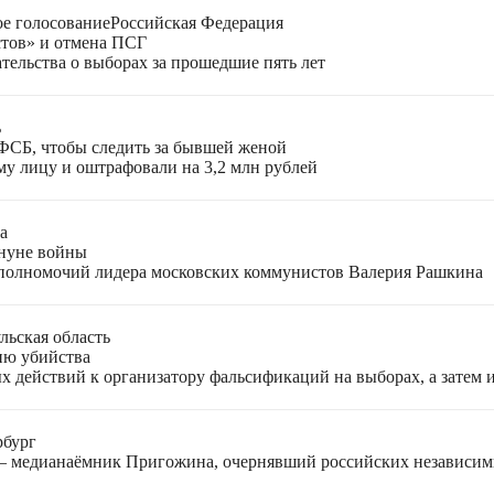
е голосование
Российская Федерация
стов» и отмена ПСГ
тельства о выборах за прошедшие пять лет
ь
 ФСБ, чтобы следить за бывшей женой
у лицу и оштрафовали на 3,2 млн рублей
а
ануне войны
 полномочий лидера московских коммунистов Валерия Рашкина
льская область
ию убийства
 действий к организатору фальсификаций на выборах, а затем 
рбург
 — медианаёмник Пригожина, очернявший российских независи