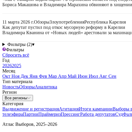
Бориса Макашова и Владимира Марахина обвиняют в хищении д
11 марта 2026 г.
Обзоры
Злоупотребления
Республика Карелия
Как депутат пустил под откос мусорную реформу в Карелии
Владимира Кванина от «Новых людей» арестовали за махинаци
Фильтры (2)
▾
Фильтры
Сбросить всё
Год
2026
2025
Месяц
Окт
Ноя
Дек
Янв
Фев
Мар
Апр
Май
Июн
Июл
Авг
Сен
Тип материала
Новость
Обзоры
Аналитика
Регион
Все регионы
Категория
Выдвижение и регистрация
Агитация
Итоги кампании
Выборы 
телеэфира
Партии
Праймериз
Прессинг
Работа депутатов
Суд
Фал
Атлас Выборов, 2025–2026