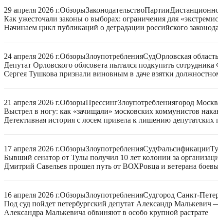
29 апреля 2026 г.
Обзоры
Законодательство
Партии
Дистанционно
Как ужесточали законы о выборах: ограничения для «экстреми
Начинаем цикл публикаций о деградации российского законода
24 апреля 2026 г.
Обзоры
Злоупотребления
Суд
Орловская област
Депутат Орловского облсовета пытался подкупить сотрудника
Сергея Тушкова признали виновным в даче взятки должностном
21 апреля 2026 г.
Обзоры
Прессинг
Злоупотребления
город Москв
Выстрел в ногу: как «зачищали» московских коммунистов нак
Детективная история с лосем привела к лишению депутатских
17 апреля 2026 г.
Обзоры
Злоупотребления
Суд
Фальсификации
Ту
Бывший сенатор от Тулы получил 10 лет колонии за организац
Дмитрий Савельев прошел путь от ВОХРовца и ветерана боевых
16 апреля 2026 г.
Обзоры
Злоупотребления
Суд
город Санкт-Пете
Под суд пойдет петербургский депутат Александр Малькевич
Александра Малькевича обвиняют в особо крупной растрате