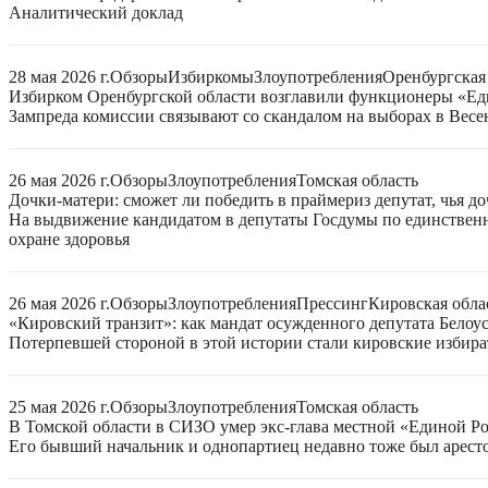
Аналитический доклад
28 мая 2026 г.
Обзоры
Избиркомы
Злоупотребления
Оренбургская
Избирком Оренбургской области возглавили функционеры «Ед
Зампреда комиссии связывают со скандалом на выборах в Весен
26 мая 2026 г.
Обзоры
Злоупотребления
Томская область
Дочки-матери: сможет ли победить в праймериз депутат, чья до
На выдвижение кандидатом в депутаты Госдумы по единственн
охране здоровья
26 мая 2026 г.
Обзоры
Злоупотребления
Прессинг
Кировская обла
«Кировский транзит»: как мандат осужденного депутата Белоу
Потерпевшей стороной в этой истории стали кировские избира
25 мая 2026 г.
Обзоры
Злоупотребления
Томская область
В Томской области в СИЗО умер экс-глава местной «Единой Р
Его бывший начальник и однопартиец недавно тоже был арест