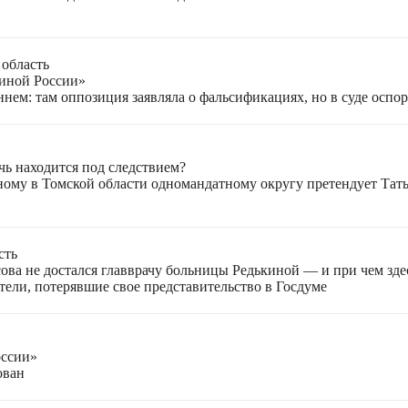
 область
иной России»
нем: там оппозиция заявляла о фальсификациях, но в суде оспор
чь находится под следствием?
ому в Томской области одномандатному округу претендует Тат
сть
сова не достался главврачу больницы Редькиной — и при чем зд
тели, потерявшие свое представительство в Госдуме
оссии»
ован