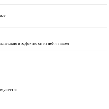
евых
емительно и эффектно он из неё и вышел
 имущество