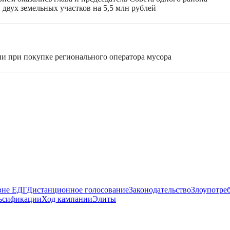
вух земельных участков на 5,5 млн рублей
и при покупке регионального оператора мусора
вне ЕДГ
Дистанционное голосование
Законодательство
Злоупотре
ьсификации
Ход кампании
Элиты