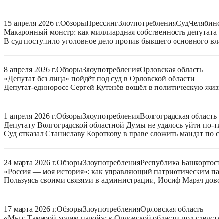
15 апреля 2026 г.
Обзоры
Прессинг
Злоупотребления
Суд
Челябинс
Макаронный монстр: как миллиардная собственность депутата
В суд поступило уголовное дело против бывшего основного в
8 апреля 2026 г.
Обзоры
Злоупотребления
Орловская область
«Депутат без лица» пойдёт под суд в Орловской области
Депутат-единоросс Сергей Кутенёв вошёл в политическую жиз
1 апреля 2026 г.
Обзоры
Злоупотребления
Волгоградская область
Депутату Волгоградской областной Думы не удалось уйти по-
Суд отказал Станиславу Короткову в праве сложить мандат по 
24 марта 2026 г.
Обзоры
Злоупотребления
Республика Башкортос
«Россия — моя история»: как управляющий патриотическим па
Пользуясь своими связями в администрации, Иосиф Марач дов
17 марта 2026 г.
Обзоры
Злоупотребления
Орловская область
«Мы с Тамарой ходим парой»: в Орловской области под следств