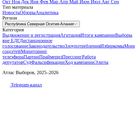
Окт
Ноя
Дек
Янв
Фев
Мар
Апр
Май
Июн
Июл
Авг
Сен
Тип материала
Новость
Обзоры
Аналитика
Регион
Республика Северная Осетия-Алания
Категория
Выдвижение и регистрация
Агитация
Итоги кампании
Выборы
вне ЕДГ
Дистанционное
голосование
Законодательство
Злоупотребления
Избиркомы
Мони
соцсетей
Мониторинг
телеэфира
Партии
Праймериз
Прессинг
Работа
депутатов
Суд
Фальсификации
Ход кампании
Элиты
Атлас Выборов, 2025–2026
Telegram-канал