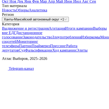
Окт
Ноя
Дек
Янв
Фев
Мар
Апр
Май
Июн
Июл
Авг
Сен
Тип материала
Новость
Обзоры
Аналитика
Регион
Ханты-Мансийский автономный округ +1
Категория
Выдвижение и регистрация
Агитация
Итоги кампании
Выборы
вне ЕДГ
Дистанционное
голосование
Законодательство
Злоупотребления
Избиркомы
Мони
соцсетей
Мониторинг
телеэфира
Партии
Праймериз
Прессинг
Работа
депутатов
Суд
Фальсификации
Ход кампании
Элиты
Атлас Выборов, 2025–2026
Telegram-канал