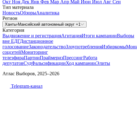
Окт
Ноя
Дек
Янв
Фев
Мар
Апр
Май
Июн
Июл
Авг
Сен
Тип материала
Новость
Обзоры
Аналитика
Регион
Ханты-Мансийский автономный округ +1
Категория
Выдвижение и регистрация
Агитация
Итоги кампании
Выборы
вне ЕДГ
Дистанционное
голосование
Законодательство
Злоупотребления
Избиркомы
Мони
соцсетей
Мониторинг
телеэфира
Партии
Праймериз
Прессинг
Работа
депутатов
Суд
Фальсификации
Ход кампании
Элиты
Атлас Выборов, 2025–2026
Telegram-канал