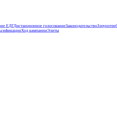
вне ЕДГ
Дистанционное голосование
Законодательство
Злоупотре
ьсификации
Ход кампании
Элиты