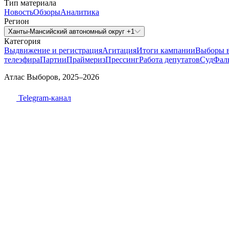
Тип материала
Новость
Обзоры
Аналитика
Регион
Ханты-Мансийский автономный округ +1
Категория
Выдвижение и регистрация
Агитация
Итоги кампании
Выборы 
телеэфира
Партии
Праймериз
Прессинг
Работа депутатов
Суд
Фал
Атлас Выборов, 2025–2026
Telegram-канал