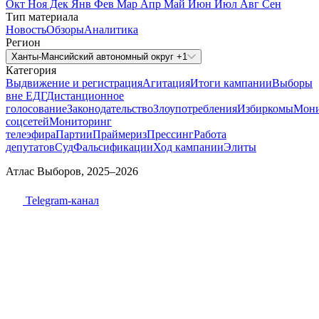
Окт
Ноя
Дек
Янв
Фев
Мар
Апр
Май
Июн
Июл
Авг
Сен
Тип материала
Новость
Обзоры
Аналитика
Регион
Ханты-Мансийский автономный округ +1
Категория
Выдвижение и регистрация
Агитация
Итоги кампании
Выборы
вне ЕДГ
Дистанционное
голосование
Законодательство
Злоупотребления
Избиркомы
Мони
соцсетей
Мониторинг
телеэфира
Партии
Праймериз
Прессинг
Работа
депутатов
Суд
Фальсификации
Ход кампании
Элиты
Атлас Выборов, 2025–2026
Telegram-канал