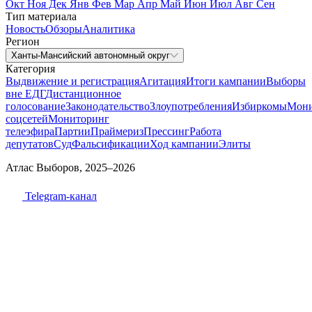
Окт
Ноя
Дек
Янв
Фев
Мар
Апр
Май
Июн
Июл
Авг
Сен
Тип материала
Новость
Обзоры
Аналитика
Регион
Ханты-Мансийский автономный округ
Категория
Выдвижение и регистрация
Агитация
Итоги кампании
Выборы
вне ЕДГ
Дистанционное
голосование
Законодательство
Злоупотребления
Избиркомы
Мони
соцсетей
Мониторинг
телеэфира
Партии
Праймериз
Прессинг
Работа
депутатов
Суд
Фальсификации
Ход кампании
Элиты
Атлас Выборов, 2025–2026
Telegram-канал