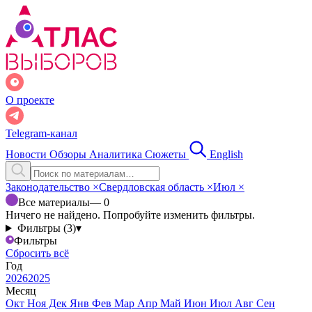
О проекте
Telegram-канал
Новости
Обзоры
Аналитика
Сюжеты
English
Законодательство
×
Свердловская область
×
Июл
×
Все материалы
— 0
Ничего не найдено. Попробуйте изменить фильтры.
Фильтры (3)
▾
Фильтры
Сбросить всё
Год
2026
2025
Месяц
Окт
Ноя
Дек
Янв
Фев
Мар
Апр
Май
Июн
Июл
Авг
Сен