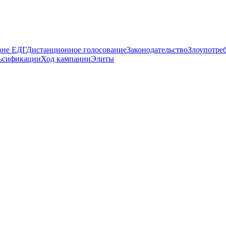
вне ЕДГ
Дистанционное голосование
Законодательство
Злоупотре
ьсификации
Ход кампании
Элиты