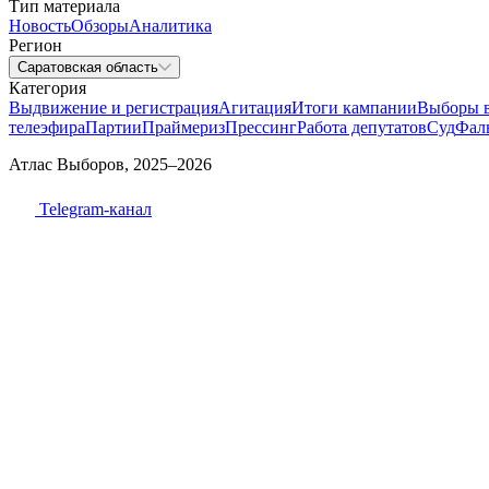
Тип материала
Новость
Обзоры
Аналитика
Регион
Саратовская область
Категория
Выдвижение и регистрация
Агитация
Итоги кампании
Выборы 
телеэфира
Партии
Праймериз
Прессинг
Работа депутатов
Суд
Фал
Атлас Выборов, 2025–2026
Telegram-канал