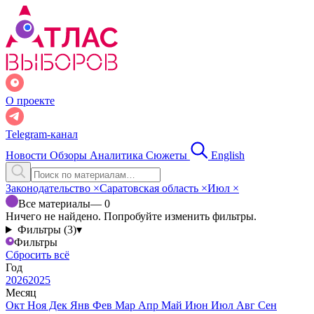
О проекте
Telegram-канал
Новости
Обзоры
Аналитика
Сюжеты
English
Законодательство
×
Саратовская область
×
Июл
×
Все материалы
— 0
Ничего не найдено. Попробуйте изменить фильтры.
Фильтры (3)
▾
Фильтры
Сбросить всё
Год
2026
2025
Месяц
Окт
Ноя
Дек
Янв
Фев
Мар
Апр
Май
Июн
Июл
Авг
Сен