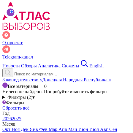
О проекте
Telegram-канал
Новости
Обзоры
Аналитика
Сюжеты
English
Законодательство
×
Донецкая Народная Республика
×
Все материалы
— 0
Ничего не найдено. Попробуйте изменить фильтры.
Фильтры (2)
▾
Фильтры
Сбросить всё
Год
2026
2025
Месяц
Окт
Ноя
Дек
Янв
Фев
Мар
Апр
Май
Июн
Июл
Авг
Сен