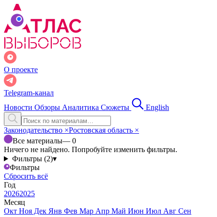
О проекте
Telegram-канал
Новости
Обзоры
Аналитика
Сюжеты
English
Законодательство
×
Ростовская область
×
Все материалы
— 0
Ничего не найдено. Попробуйте изменить фильтры.
Фильтры (2)
▾
Фильтры
Сбросить всё
Год
2026
2025
Месяц
Окт
Ноя
Дек
Янв
Фев
Мар
Апр
Май
Июн
Июл
Авг
Сен