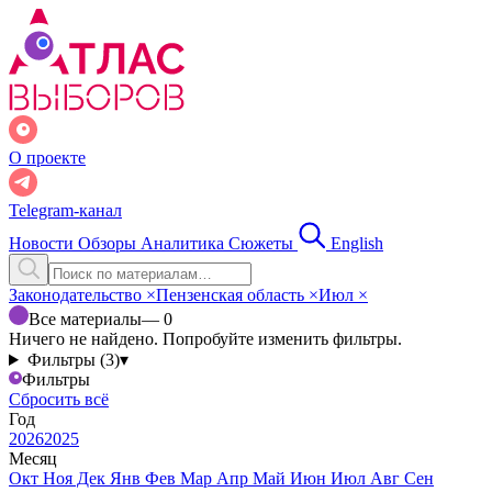
О проекте
Telegram-канал
Новости
Обзоры
Аналитика
Сюжеты
English
Законодательство
×
Пензенская область
×
Июл
×
Все материалы
— 0
Ничего не найдено. Попробуйте изменить фильтры.
Фильтры (3)
▾
Фильтры
Сбросить всё
Год
2026
2025
Месяц
Окт
Ноя
Дек
Янв
Фев
Мар
Апр
Май
Июн
Июл
Авг
Сен