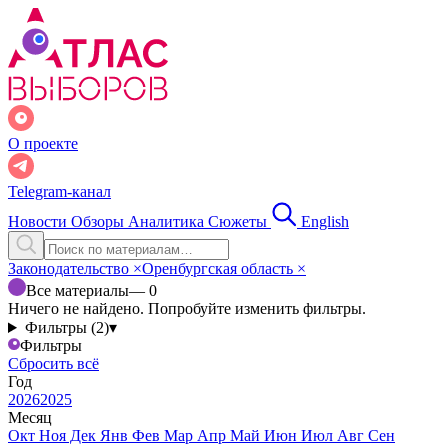
О проекте
Telegram-канал
Новости
Обзоры
Аналитика
Сюжеты
English
Законодательство
×
Оренбургская область
×
Все материалы
— 0
Ничего не найдено. Попробуйте изменить фильтры.
Фильтры (2)
▾
Фильтры
Сбросить всё
Год
2026
2025
Месяц
Окт
Ноя
Дек
Янв
Фев
Мар
Апр
Май
Июн
Июл
Авг
Сен