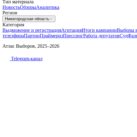
Тип материала
Новость
Обзоры
Аналитика
Регион
Нижегородская область
Категория
Выдвижение и регистрация
Агитация
Итоги кампании
Выборы 
телеэфира
Партии
Праймериз
Прессинг
Работа депутатов
Суд
Фал
Атлас Выборов, 2025–2026
Telegram-канал