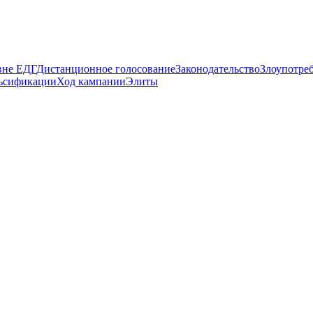
вне ЕДГ
Дистанционное голосование
Законодательство
Злоупотре
ьсификации
Ход кампании
Элиты