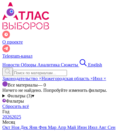
О проекте
Telegram-канал
Новости
Обзоры
Аналитика
Сюжеты
English
Законодательство
×
Нижегородская область
×
Июл
×
Все материалы
— 0
Ничего не найдено. Попробуйте изменить фильтры.
Фильтры (3)
▾
Фильтры
Сбросить всё
Год
2026
2025
Месяц
Окт
Ноя
Дек
Янв
Фев
Мар
Апр
Май
Июн
Июл
Авг
Сен