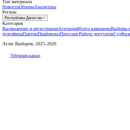
Тип материала
Новость
Обзоры
Аналитика
Регион
Республика Дагестан
Категория
Выдвижение и регистрация
Агитация
Итоги кампании
Выборы 
телеэфира
Партии
Праймериз
Прессинг
Работа депутатов
Суд
Фал
Атлас Выборов, 2025–2026
Telegram-канал