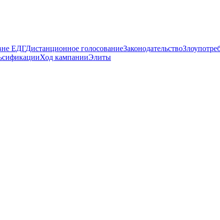
вне ЕДГ
Дистанционное голосование
Законодательство
Злоупотре
ьсификации
Ход кампании
Элиты