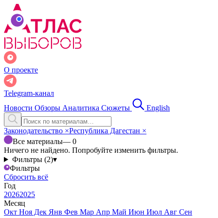
О проекте
Telegram-канал
Новости
Обзоры
Аналитика
Сюжеты
English
Законодательство
×
Республика Дагестан
×
Все материалы
— 0
Ничего не найдено. Попробуйте изменить фильтры.
Фильтры (2)
▾
Фильтры
Сбросить всё
Год
2026
2025
Месяц
Окт
Ноя
Дек
Янв
Фев
Мар
Апр
Май
Июн
Июл
Авг
Сен