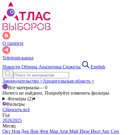
О проекте
Telegram-канал
Новости
Обзоры
Аналитика
Сюжеты
English
Законодательство
×
Архангельская область
×
Все материалы
— 0
Ничего не найдено. Попробуйте изменить фильтры.
Фильтры (2)
▾
Фильтры
Сбросить всё
Год
2026
2025
Месяц
Окт
Ноя
Дек
Янв
Фев
Мар
Апр
Май
Июн
Июл
Авг
Сен