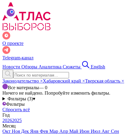
О проекте
Telegram-канал
Новости
Обзоры
Аналитика
Сюжеты
English
Законодательство
×
Хабаровский край
×
Тверская область
×
Все материалы
— 0
Ничего не найдено. Попробуйте изменить фильтры.
Фильтры (3)
▾
Фильтры
Сбросить всё
Год
2026
2025
Месяц
Окт
Ноя
Дек
Янв
Фев
Мар
Апр
Май
Июн
Июл
Авг
Сен