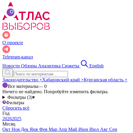
О проекте
Telegram-канал
Новости
Обзоры
Аналитика
Сюжеты
English
Законодательство
×
Хабаровский край
×
Курганская область
×
Все материалы
— 0
Ничего не найдено. Попробуйте изменить фильтры.
Фильтры (3)
▾
Фильтры
Сбросить всё
Год
2026
2025
Месяц
Окт
Ноя
Дек
Янв
Фев
Мар
Апр
Май
Июн
Июл
Авг
Сен