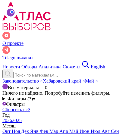
О проекте
Telegram-канал
Новости
Обзоры
Аналитика
Сюжеты
English
Законодательство
×
Хабаровский край
×
Май
×
Все материалы
— 0
Ничего не найдено. Попробуйте изменить фильтры.
Фильтры (3)
▾
Фильтры
Сбросить всё
Год
2026
2025
Месяц
Окт
Ноя
Дек
Янв
Фев
Мар
Апр
Май
Июн
Июл
Авг
Сен